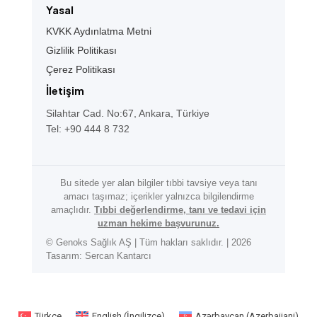
Yasal
KVKK Aydınlatma Metni
Gizlilik Politikası
Çerez Politikası
İletişim
Silahtar Cad. No:67, Ankara, Türkiye
Tel: +90 444 8 732
Bu sitede yer alan bilgiler tıbbi tavsiye veya tanı
amacı taşımaz; içerikler yalnızca bilgilendirme
amaçlıdır.
Tıbbi değerlendirme, tanı ve tedavi için
uzman hekime başvurunuz.
© Genoks Sağlık AŞ | Tüm hakları saklıdır. | 2026
Tasarım: Sercan Kantarcı
Türkçe
English
(
İngilizce
)
Azərbaycan
(
Azerbaijani
)