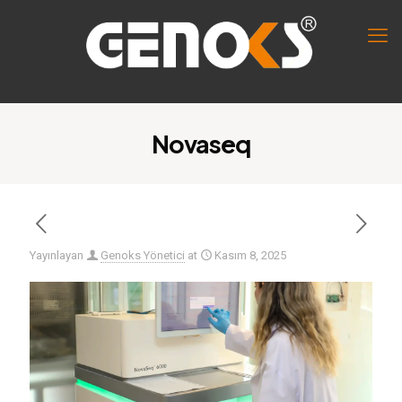
Novaseq
Yayınlayan
Genoks Yönetici
at
Kasım 8, 2025