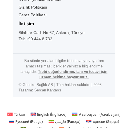
Gizlilik Politikası
Çerez Politikası
İletişim
Silahtar Cad. No:67, Ankara, Türkiye
Tel: +90 444 8 732
Bu sitede yer alan bilgiler tıbbi tavsiye veya tanı
amacı taşımaz; içerikler yalnızca bilgilendirme
amaçlıdır.
Tıbbi değerlendirme, tanı ve tedavi için
uzman hekime başvurunuz.
© Genoks Sağlık AŞ | Tüm hakları saklıdır. | 2026
Tasarım: Sercan Kantarcı
Türkçe
English
(
İngilizce
)
Azərbaycan
(
Azerbaijani
)
Русский
(
Rusça
)
فارسی
(
Farsça
)
српски
(
Sırpça
)