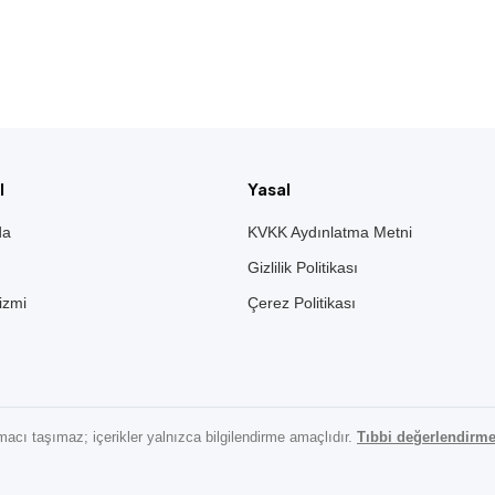
l
Yasal
da
KVKK Aydınlatma Metni
Gizlilik Politikası
izmi
Çerez Politikası
amacı taşımaz; içerikler yalnızca bilgilendirme amaçlıdır.
Tıbbi değerlendirme