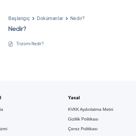
Başlangıç
Dokümanlar
Nedir?
Nedir?
Trizomi Nedir?
l
Yasal
da
KVKK Aydınlatma Metni
Gizlilik Politikası
izmi
Çerez Politikası