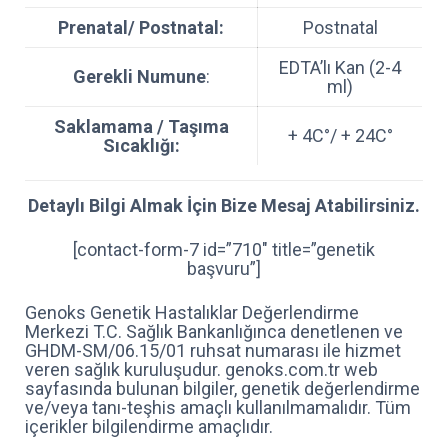
Prenatal/ Postnatal:
Postnatal
EDTA’lı Kan (2-4
Gerekli Numune
:
ml)
Saklamama / Taşıma
+ 4C°/ + 24C°
Sıcaklığı:
Detaylı Bilgi Almak İçin Bize Mesaj Atabilirsiniz.
[contact-form-7 id=”710″ title=”genetik
başvuru”]
Genoks Genetik Hastalıklar Değerlendirme
Merkezi T.C. Sağlık Bankanlığınca denetlenen ve
GHDM-SM/06.15/01 ruhsat numarası ile hizmet
veren sağlık kuruluşudur. genoks.com.tr web
sayfasında bulunan bilgiler, genetik değerlendirme
ve/veya tanı-teşhis amaçlı kullanılmamalıdır. Tüm
içerikler bilgilendirme amaçlıdır.