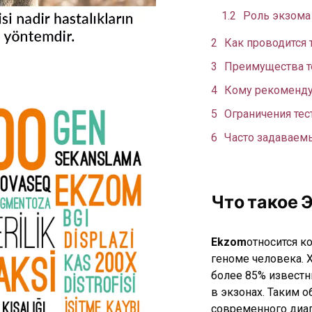
Роль экзома
Как проводится 
Преимущества т
Кому рекоменду
Ограничения тес
Часто задаваем
Что такое 
Ekzom
относится к
геноме человека. 
более 85% извест
в экзонах. Таким о
современного диаг