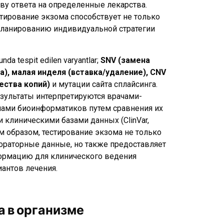
ву ответа на определенные лекарства.
стирование экзома способствует не только
 планированию индивидуальной стратегии
nda tespit edilen varyantlar;
SNV (замена
), малая инделя (вставка/удаление), CNV
ества копий)
и мутации сайта сплайсинга.
зультаты интерпретируются врачами-
пами биоинформатиков путем сравнения их
клиническими базами данных (ClinVar,
м образом, тестирование экзома не только
ораторные данные, но также предоставляет
рмацию для клинического ведения
иантов лечения.
а в организме