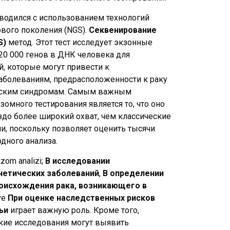
водился с использованием технологий
вого поколения (NGS).
Секвенирование
S)
метод. Этот тест исследует экзонные
20 000 генов в ДНК человека для
, которые могут привести к
аболеваниям, предрасположенности к раку
еским синдромам. Самым важным
омного тестирования является то, что оно
здо более широкий охват, чем классические
ли, поскольку позволяет оценить тысячи
дного анализа.
kzom analizi;
В исследовании
нетических заболеваний
,
В определении
оисхождения рака, возникающего в
ve
При оценке наследственных рисков
ьи
играет важную роль. Кроме того,
кие исследования могут выявить