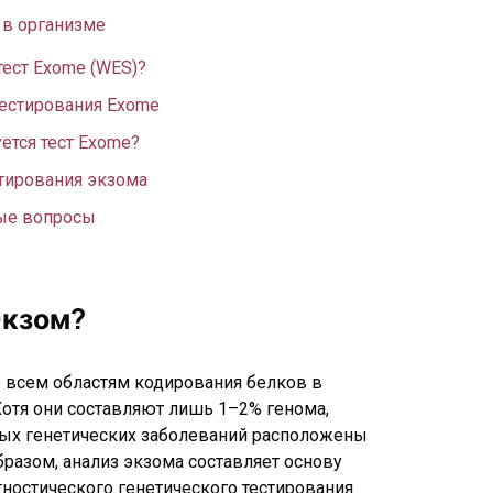
 в организме
тест Exome (WES)?
естирования Exome
ется тест Exome?
тирования экзома
ые вопросы
Экзом?
о всем областям кодирования белков в
Хотя они составляют лишь 1–2% генома,
ных генетических заболеваний расположены
бразом, анализ экзома составляет основу
ностического генетического тестирования.