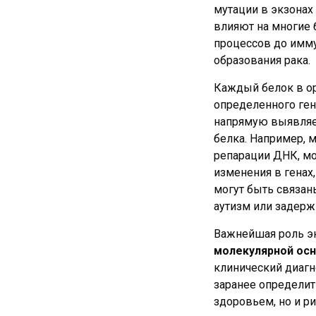
мутации в экзонах
влияют на многие 
процессов до иммун
образования рака.
Каждый белок в о
определенного ген
напрямую выявляе
белка. Например, 
репарации ДНК, мог
изменения в генах
могут быть связан
аутизм или задерж
Важнейшая роль э
молекулярной ос
клинический диагн
заранее определит
здоровьем, но и р