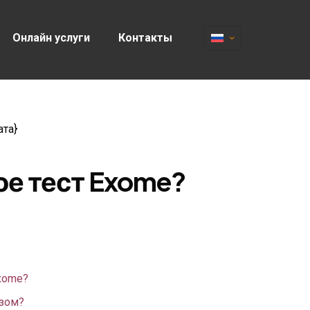
Онлайн услуги
Контакты
ата}
ое тест Exome?
Exome?
кзом?