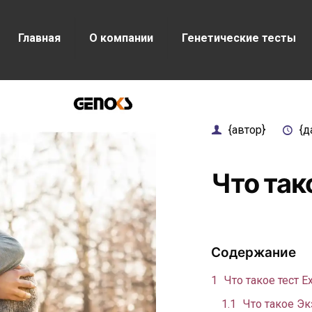
Главная
О компании
Генетические тесты
{автор}
{д
Что так
Содержание
Что такое тест 
Что такое Э