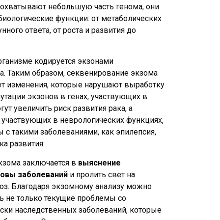
 охватывают небольшую часть генома, они
биологические функции: от метаболических
ного ответа, от роста и развития до
рганизме кодируется экзонами
а. Таким образом, секвенирование экзома
т изменения, которые нарушают выработку
мутации экзонов в генах, участвующих в
ут увеличить риск развития рака, а
, участвующих в неврологических функциях,
ы с такими заболеваниями, как эпилепсия,
ка развития.
кзома заключается в
выяснение
новы заболеваний
и пролить свет на
оз. Благодаря экзомному анализу можно
ь не только текущие проблемы со
иски наследственных заболеваний, которые