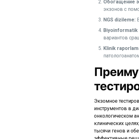
Обогащение эк
экзонов с по
NGS dizileme:
В
Biyoinformatik 
вариантов сра
Klinik raporlam
патологоанато
Преиму
тестир
Экзомное тестиро
инструментов в ди
онкологическом ан
клинических целях
тысячи генов и об
эффективные реш