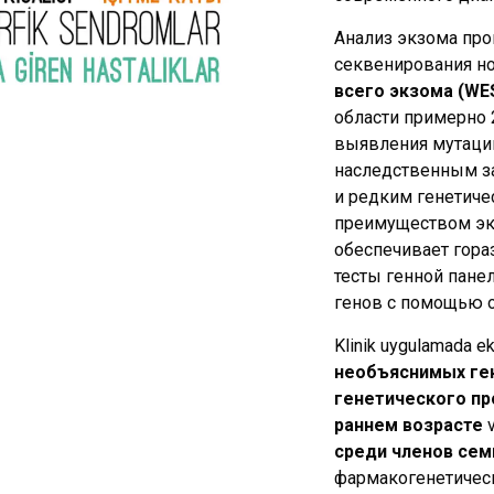
Анализ экзома про
секвенирования но
всего экзома (WE
области примерно 
выявления мутаций
наследственным з
и редким генетич
преимуществом экз
обеспечивает гора
тесты генной пане
генов с помощью о
Klinik uygulamada e
необъяснимых ге
генетического пр
раннем возрасте
среди членов сем
фармакогенетичес