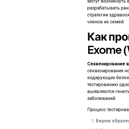
могут возникнуть 
разрабатывать ра
стратегии здравоох
членов их семей.
Как про
Exome 
Секвенирование в
секвенирования но
кодирующих белок
тестированию одно
выявляются генет
заболеваний.
Процесс тестирова
Берем образе