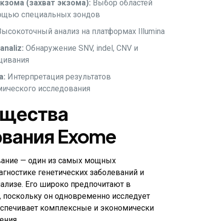
зома (захват экзома):
Выбор областей
мощью специальных зондов
ысокоточный анализ на платформах Illumina
analiz:
Обнаружение SNV, indel, CNV и
щивания
a:
Интерпретация результатов
мического исследования
щества
ования Exome
вание — один из самых мощных
агностике генетических заболеваний и
ализе. Его широко предпочитают в
, поскольку он одновременно исследует
еспечивает комплексные и экономически
ения.