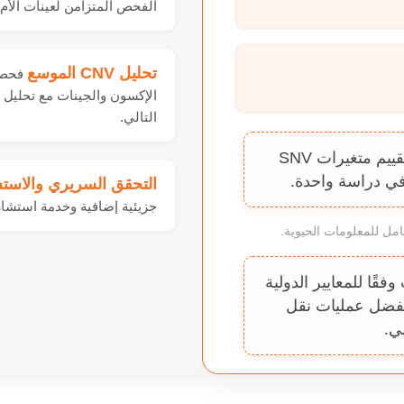
الفحص المتزامن لعينات الأم 
تحليل CNV الموسع
فحص 
التالي.
إنه حل الجينوم المتقدم لدينا الذي يقوم بتقييم متغيرات SNV
التحقق السريري والاست
جزيئية إضافية وخدمة استشا
مل للمعلومات الحيوية.
ختبارات وفقًا للمعايير الدولية
بفضل عمليات نقل
لي.