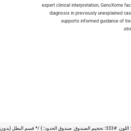
expert clinical interpretation, GenoXome faci
diagnosis in previously unexplained ca
supports informed guidance of tr
str
<نمط> /* غلاف جينوكسوم البطل */ غلاف الجينوكسوم { الهامش: 0 تلقائي؛ عائلة الخطوط: 'Segoe UI'، Tahoma، Jennifer، Verdana، sans-serif؛ اللون: #333؛ تحجيم الصندوق: صندوق الحدود؛ } /* قسم البطل (بدون