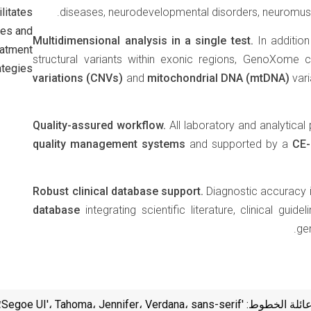
litates
diseases, neurodevelopmental disorders, neuromuscu
ses and
Multidimensional analysis in a single test.
In addition
eatment
structural variants within exonic regions, GenoXome 
ategies.
variations (CNVs)
and
mitochondrial DNA (mtDNA)
vari
Quality-assured workflow.
All laboratory and analytica
quality management systems
and supported by a
CE-
Robust clinical database support.
Diagnostic accuracy i
database
integrating scientific literature, clinical gui
gen