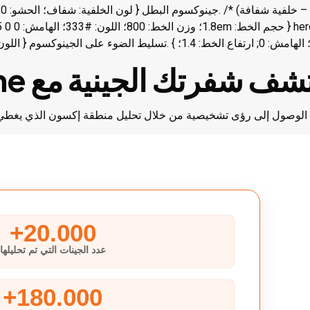
f3702؛ /* جينوكس أورانج */ } /* مستجيبة */ شاشة الوسائط و(أقصى عرض: 768 بكسل) { .genoxome-hero-title { حجم الخط: 1.5em؛ } }
تشف شفرتك الجينية مع
me
الوصول إلى رؤى تشخيصية من خلال تحليل منطقة إكسون الذي يغط
20.000+
عدد الجينات التي تم تحليلها
180.000+