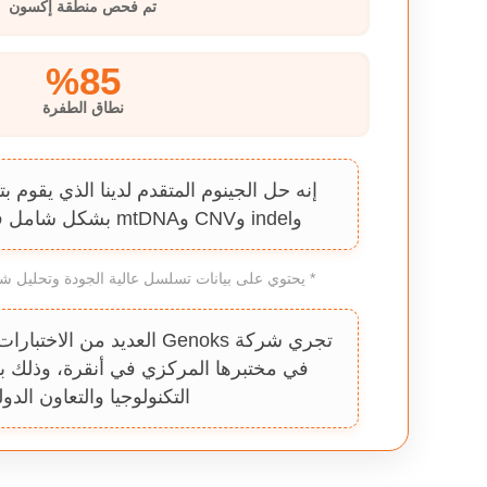
تم فحص منطقة إكسون
%85
نطاق الطفرة
وindel وCNV وmtDNA بشكل شامل في دراسة واحدة.
* يحتوي على بيانات تسلسل عالية الجودة وتحليل شا
تجري شركة Genoks العديد من الا
في مختبرها المركزي في أنقرة، وذلك 
التكنولوجيا والتعاون الدو