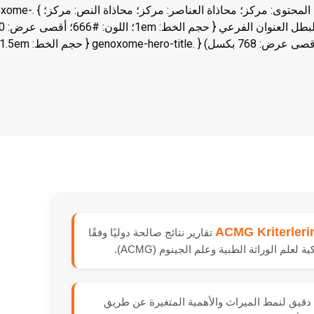
حشوة – خلفية شفافة) */ .جينوكسوم البطل { لون الخلفية: شفاف؛ الحشو: 0؛ الهامش: 0 0 20 بكسل 0؛ عرض: فليكس؛ الاتجاه ال
hero-title { حجم الخط: 1.8em؛ وزن الخط: 800؛ اللون:
ACMG Kriterler
تقارير نتائج صالحة دوليًا وفقًا
ة لعلم الوراثة الطبية وعلم الجينوم (ACMG).
 دقيق لنمط الميراث والأهمية المتغيرة عن طريق