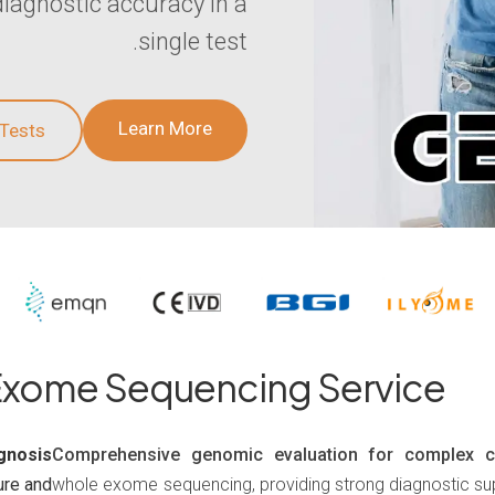
iagnostic accuracy in a
single test.
Learn More
 Tests
xome Sequencing Service
gnosis.
Comprehensive genomic evaluation for complex c
ure and
whole exome sequencing, providing strong diagnostic su